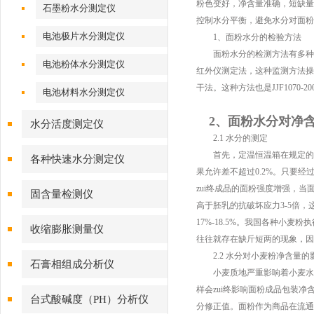
粉色变好，净含量准确，短缺量
石墨粉水分测定仪
控制水分平衡，避免水分对面粉
电池极片水分测定仪
1、面粉水分的检验方法
面粉水分的检测方法有多种方法
电池粉体水分测定仪
红外仪测定法，这种监测方法操
干法。这种方法也是JJF107
电池材料水分测定仪
2、面粉水分对净
水分活度测定仪
2.1 水分的测定
首先，定温恒温箱在规定的温度
各种快速水分测定仪
果允许差不超过0.2%。只要
zui终成品的面粉强度增强，当
固含量检测仪
高于胚乳的抗破坏应力3-5倍，
17%-18.5%。我国各种小
收缩膨胀测量仪
往往就存在缺斤短两的现象，因
2.2 水分对小麦粉净含量的
石膏相组成分析仪
小麦质地严重影响着小麦水分
样会zui终影响面粉成品包装净
台式酸碱度（PH）分析仪
分修正值。面粉作为商品在流通