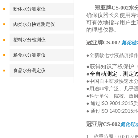
冠亚牌CS-002
粉体水分测定仪
确保仪器长久使用寿
可有效地指导用户生
肉类水分快速测定仪
的理想仪器。
塑料水分检测仪
冠亚牌
CS-002
氮化硅
粮食水分测定仪
●全新款七寸液晶屏操作，
●获得知识产权保护
食品水分测定仪
●
全自动测定，测定
●中国自主研发快速水
●用途非常广泛、几乎
●科研单位、院校、政
● 通过
ISO 9001:2015
质
● 通过
ISO 1400:2015
环
冠亚牌
CS-002
氮化硅
1、称重范围：0.001g-98.