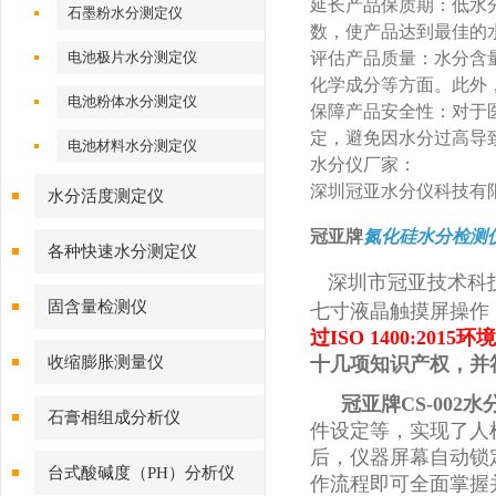
‌延长产品保质期‌：
石墨粉水分测定仪
数，使产品达到最佳的
电池极片水分测定仪
‌评估产品质量‌：水
化学成分等方面。此外
电池粉体水分测定仪
‌保障产品安全性‌：
定，避免因水分过高导
电池材料水分测定仪
水分仪厂家：
深圳冠亚水分仪科技有限
水分活度测定仪
冠亚牌
氮化硅水分检测
各种快速水分测定仪
深圳市冠亚技术科
固含量检测仪
七寸液晶触摸屏操作
过ISO 1400:201
收缩膨胀测量仪
十几项知识产权
，并
冠亚牌CS-002
石膏相组成分析仪
件设定等，实现了人
后，仪器屏幕自动锁
台式酸碱度（PH）分析仪
作流程即可全面掌握