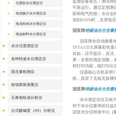
‌监测设备状态：测试
石墨粉水分测定仪
可靠运行。通过定期测
电池极片水分测定仪
‌影响电气性能‌：水分
加到0.03%时，击穿
电池粉体水分测定仪
冠亚牌
绝缘油水分含量
电池材料水分测定仪
冠亚牌全自动微量
水分活度测定仪
TFT-LCD
大屏幕彩色显
自如，汉字提示，灵活
各种快速水分测定仪
果；全密封滴定池瓶，
和打印功能，能打印出
固含量检测仪
仪器核心主机采用
T
统，摈弃了无核无操裸
收缩膨胀测量仪
冠亚牌
绝缘油水分含量
石膏相组成分析仪
水分测定仪仪又称
对于水分仪要求的日益
台式酸碱度（PH）分析仪
冠亚水分仪研发中心
（