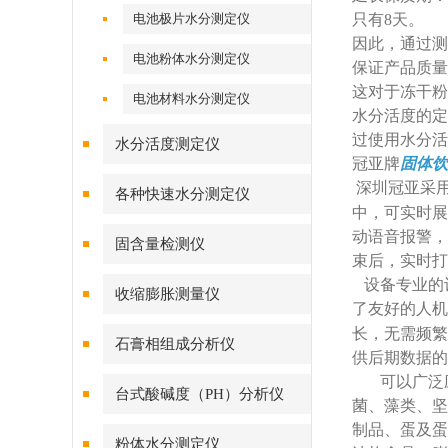
电池极片水分测定仪
只有8天‌。
因此，通过测
电池粉体水分测定仪
‌保证产品质
这对于冻干粉
电池材料水分测定仪
‌水分活度的
过使用水分活
水分活度测定仪
冠亚牌
固体饮
深圳冠亚采
各种快速水分测定仪
中，可实时展
动语音报警，
固含量检测仪
束后，实时打
设备专业的
收缩膨胀测量仪
了友好的人机
长，无需频繁
石膏相组成分析仪
供后期数据的
可以广泛
台式酸碱度（PH）分析仪
菌、藻类、坚
制品、蛋及蛋
粉体水分测定仪