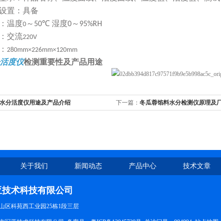
设置
：具备
：
温度
～
湿度
～
50℃
0
95%RH
0
：
交流
220V
：
280mm×226mm×120mm
活度仪
检测重要性及产品用途
水分活度仪用途及产品介绍
下一篇：
冬瓜蓉馅料水分检测仪原理及
关于我们
新闻动态
产品中心
技术文章
亚技术科技有限公司
山区科苑西工业园25栋1段三层