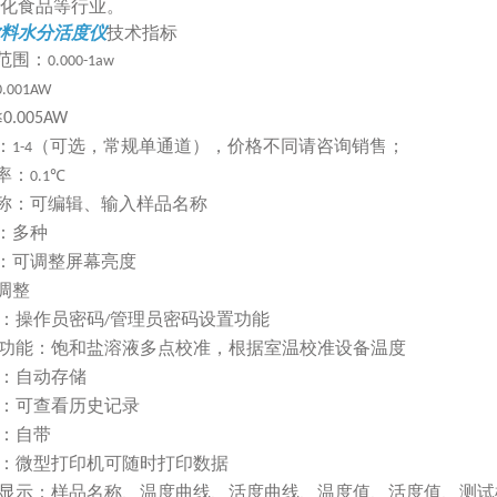
化食品等行业。
料水分活度仪
技术指标
范围：
0.000-1aw
0.001AW
≤0.005AW
：
（可选，常规单通道），价格不同请咨询销售；
1-4
率：
0.1℃
称：可编辑、输入样品名称
：多种
：可调整屏幕亮度
调整
：
操作员密码
管理员密码设置功能
/
功能
：饱和盐溶液多点校准，根据室温校准设备温度
：自动存储
：可查看历史记录
：自带
：微型打印机可随时打印数据
显示
：样品名称、温度曲线、活度曲线、温度值、活度值、测试