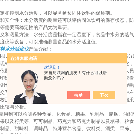
定和控制水分活度，可以显著延长固体饮料的保质期。
量和安全性‌：水分活度的测量还可以评估固体饮料的保存状态，
等需要高稳定性的产品尤为重要。
定义和测量方法‌：水分活度是指在一定温度下，食品中水分的蒸气压
度仪等设备，可以准确测量食品的水分活度值‌。
料水分活度仪
产品介绍：
用技术研发的水分活度仪，采用多种分析测试模式，采用
寸高分
7
现样品温度、活度值曲线以及活度值、温度等参数的数据变化，
欢迎您！
仪器屏幕自动锁定最终的数据，并同时存储测试数据。无需人员
来自局域网的朋友！有什么可以帮
印出检测的有效数据，以便长久保存。也可在历史记录里面查看
助您的吗？
设计，具有性能稳定，检测精度高，测量时间短，操作简便的特
交互界面。可开启多个通道同时测量，测量或校正时间
分钟左
10
校正。同时带有打印输出功能、曲线绘制功能以及上位机数据采
比较与分析。
应用到可以检测各种食品、化妆品、糖果、乳制品、脂肪、油和
果以及籽类等、可可制品、巧克力和巧克力制品以及糖果、粮食
制品、甜味料、调味品、特殊营养食品、饮料类、酒类、果冻、