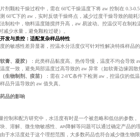
片剂颗粒干燥过程中，需在 60℃干燥温度下将 aw 控制在 0.3
测 60℃下的 aw，实时反馈干燥终点，减少过度干燥导致的能
法制粒中，物料温度随搅拌升高，aw 易波动。控温仪可在制粒温
过高时减少水量，避免颗粒过硬）。
开发与质控：适配复杂样品特性
度的敏感性差异显著，控温水分活度仪可针对性解决特殊样品的
软膏、凝胶）
：此类样品黏度高、热传导慢，温度不均会导致 aw
温度一致，避免局部温度过高导致的 aw 异常（如软膏边缘因散热
（生物制剂、疫苗）
：需在 2-8℃条件下检测 aw，控温仪的低
样品升温导致的 aw 值失真。
药品的影响
量控制和配方研究中，水活度有时是一个被忽略和低估的参数
。
块、溶解、微生物敏感性、
降解等问题可以通过确定产品的
API
由于水活度处于这个理想范围，大多数药品也符合减少微生物限