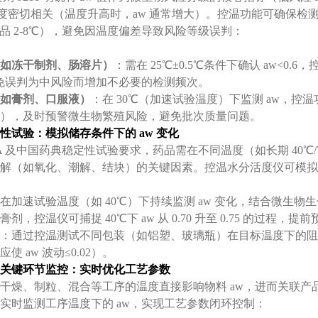
与温度密切相关（温度升高时，aw 通常增大）。控温功能可确保检
药品 2-8℃），避免因温度偏差导致风险等级误判：
如冻干制剂、肠溶片）
：需在 25℃±0.5℃条件下确认 aw<
避免误判为中风险而增加不必要的检测频次。
如膏剂、口服液）
：在 30℃（加速试验温度）下监测 aw，控温
 0.86），及时预警微生物繁殖风险，避免批次质量问题。
性试验：模拟储存条件下的 aw 变化
Q1A 及中国药典稳定性试验要求，药品需在不同温度（如长期 40℃/75
解（如氧化、潮解、结块）的关键因素。控温水分活度仪可模拟
在加速试验温度（如 40℃）下持续监测 aw 变化，结合微生
剂，控温仪可捕捉 40℃下 aw 从 0.70 升至 0.75 的过程，
：通过控温测试不同包装（如铝塑、玻璃瓶）在目标温度下的阻隔性
使 aw 波动≤0.02）。
关键环节监控：实时优化工艺参数
干燥、制粒、混合等工序的温度直接影响物料 aw，进而关联
实时监测工序温度下的 aw，实现工艺参数闭环控制：