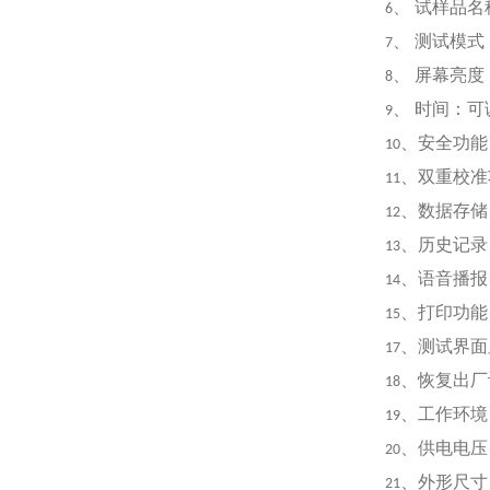
、
试样品名
6
、
测试模式
7
、
屏幕亮度
8
、
时间：可
9
、安全功能
10
、双重校准
11
、数据存储
12
、历史记录
13
、语音播报
14
、打印功能
15
、测试界面
17
、恢复出厂
18
、工作环境
19
、供电电压
20
、外形尺寸
21