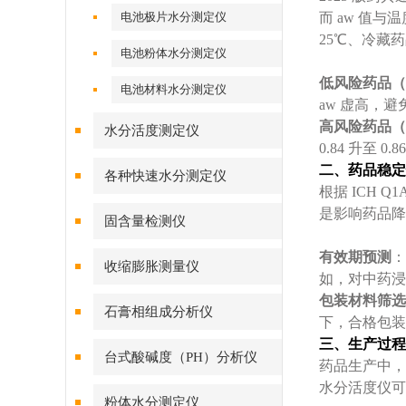
电池极片水分测定仪
而 aw 值
25℃、冷藏
电池粉体水分测定仪
低风险药品（
电池材料水分测定仪
aw 虚高，
高风险药品（
水分活度测定仪
0.84 升至
二、药品稳定
各种快速水分测定仪
根据 ICH 
是影响药品降
固含量检测仪
有效期预测
：
收缩膨胀测量仪
如，对中药浸膏
包装材料筛选
石膏相组成分析仪
下，合格包装应
三、生产过程
台式酸碱度（PH）分析仪
药品生产中，
水分活度仪可
粉体水分测定仪