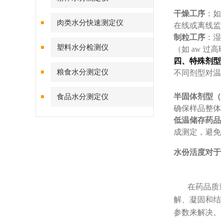
干燥工序
：如
肉类水分快速测定仪
在线或离线监
制粒工序
：湿
塑料水分检测仪
（如 aw 
四、特殊剂型
粮食水分测定仪
不同剂型对温
半固体剂型（
食品水分测定仪
确保样品整体
低温储存药品
成测定，避免
水份
活度对于
在药品质
解、凝固和结
参数来解决。