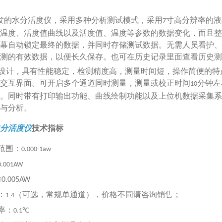
发的水分活度仪，采用多种分析测试模式，采用
寸高分辨率的液
7
温度、活度值曲线以及活度值、温度等参数的数据变化，而且整
幕自动锁定最终的数据，并同时存储测试数据。无需人员看护、
测的有效数据，以便长久保存。也可在历史记录里面查看历史测
设计，具有性能稳定，检测精度高，测量时间短，操作简便的特
交互界面。可开启多个通道同时测量，测量或校正时间
分钟左
10
。同时带有打印输出功能、曲线绘制功能以及上位机数据采集系
与分析。
分活度仪
技术指标
范围：
0.000-1aw
0.001AW
≤0.005AW
：
（可选，常规单通道），价格不同请咨询销售；
1-4
率：
0.1℃