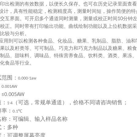
印出检测的有效数据，以便长久保存。也可在历史记录里面查看
设计，具有性能稳定，检测精度高，测量时间短，操作简便的特
交互界面。可开启多个通道同时测量，测量或校正时间
10
分钟
校正。同时带有打印输出功能、曲线绘制功能以及上位机数据采
比较与分析。
应用到可以检测各种食品、化妆品、糖果、乳制品、脂肪、油和
果以及籽类等、可可制品、巧克力和巧克力制品以及糖果、粮食
制品、甜味料、调味品、特殊营养食品、饮料类、酒类、果冻、
化食品等行业。
试范围：
0.000-1aw
：
0.001AW
：
≤0.005AW
道：
（可选，常规单通道），价格不同请咨询销售；
1-4
辨率：
0.1℃
名称：可编辑、输入样品名称
式：多种
度：可调整屏幕亮度