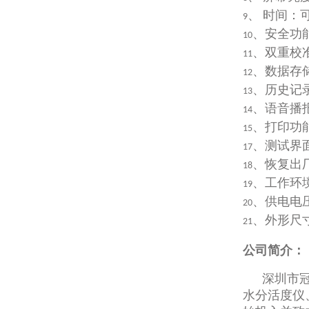
、
时间：
9
、安全功
10
、双重校
11
、数据存
12
、历史记
13
、语音播
14
、打印功
15
、测试界
17
、恢复出
18
、工作环
19
、供电电
20
、外形尺
21
公司简介：
深圳市
水分活度仪