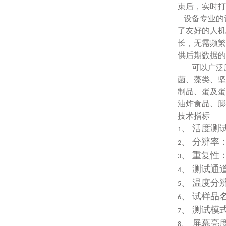
束后，实时打
设备专业的
了友好的人机
长，无需频繁
供后期数据的
可以广泛
菌、藻类、坚
制品、蛋及蛋
油炸食品、膨
技术指标
、
活度测
1
、
分辨率
2
、
重复性
3
、
测试通
4
、
温度分
5
、
试样品
6
、
测试模
7
、
屏幕亮
8