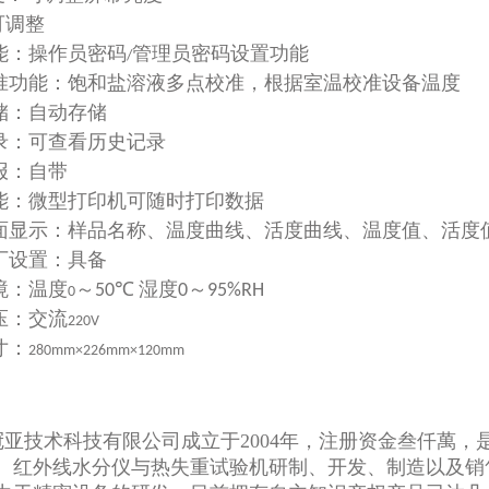
可调整
能
：
操作员密码
管理员密码设置功能
/
准功能
：饱和盐溶液多点校准，根据室温校准设备温度
储
：自动存储
录
：可查看历史记录
报
：自带
能
：微型打印机可随时打印数据
面显示
：样品名称、温度曲线、活度曲线、温度值、活度
厂设置
：具备
境
：
温度
～
湿度
～
50℃
0
95%RH
0
压
：
交流
220V
寸
：
280mm×226mm×120mm
冠亚技术科技有限公司成立于2004年，注册资金叁仟萬
、红外线水分仪与热失重试验机研制、开发、制造以及销售