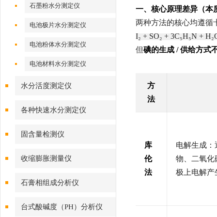
石墨粉水分测定仪
一、核心原理差异（本
两种方法的核心均遵循
电池极片水分测定仪
I₂ + SO₂ + 3C₅H₅N + 
电池粉体水分测定仪
但
碘的生成 / 供给方式
电池材料水分测定仪
方
水分活度测定仪
法
各种快速水分测定仪
固含量检测仪
库
电解生成：
收缩膨胀测量仪
伦
物、二氧化
法
极上电解产生碘（
石膏相组成分析仪
台式酸碱度（PH）分析仪